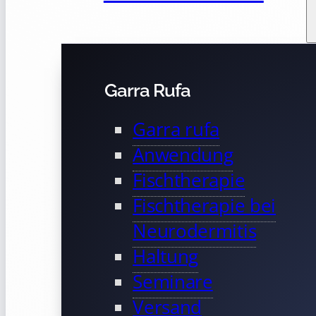
Garra Rufa
Garra rufa
Anwendung
Fischtherapie
Fischtherapie bei
Neurodermitis
Haltung
Seminare
Versand