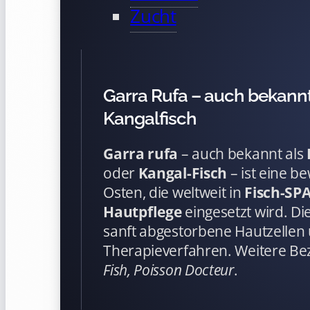
Zucht
Garra Rufa – auch bekannt
Kangalfisch
Garra rufa
– auch bekannt als
oder
Kangal-Fisch
– ist eine b
Osten, die weltweit in
Fisch-SP
Hautpflege
eingesetzt wird. D
sanft abgestorbene Hautzellen
Therapieverfahren. Weitere B
Fish, Poisson Docteur
.