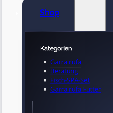
Shop
Kategorien
Garra rufa
Beratung
Fisch-SPA-Set
Garra rufa Futter