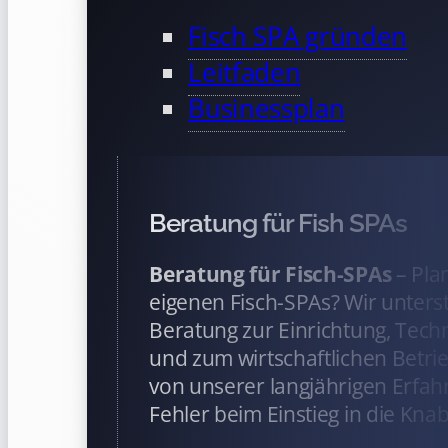
Fisch SPA gründen
Leitfaden
Businessplan
Beratung für Fish SPAs
Beratung für Fisch-SPAs
– Pla
eigenen Fisch-SPAs? Wir unterst
Beratung zur Einrichtung, Tech
und zum wirtschaftlichen Betrieb
von unserer langjährigen Erfah
Fehler beim Einstieg in die Kna