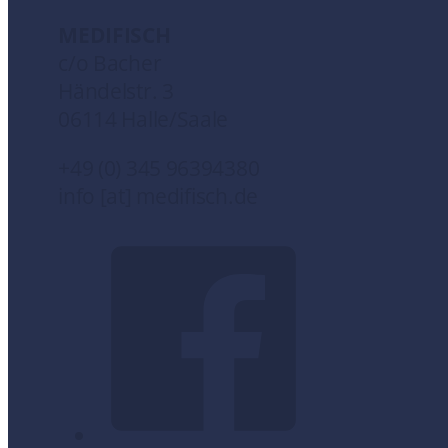
MEDIFISCH
c/o Bacher
Händelstr. 3
06114 Halle/Saale
+49 (0) 345 96394380
info [at] medifisch.de