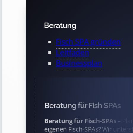
Beratung
Fisch SPA gründen
Leitfaden
Businessplan
Beratung für Fish SPAs
Beratung für Fisch-SPAs
– Pla
eigenen Fisch-SPAs? Wir unterst