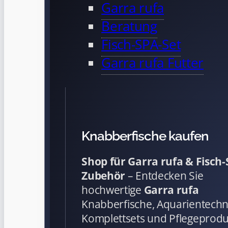
Garra rufa
Beratung
Fisch-SPA-Set
Garra rufa Futter
Knabberfische kaufen
Shop für Garra rufa & Fisch
Zubehör
– Entdecken Sie
hochwertige
Garra rufa
Knabberfische, Aquarientechn
Komplettsets und Pflegeprod