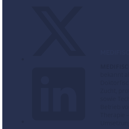
MEDIFIS
MEDIFIS
bekannt al
Doktorfisc
Zucht, pro
sowie Tec
Betrieb v
Therapie –
Umsetzung.