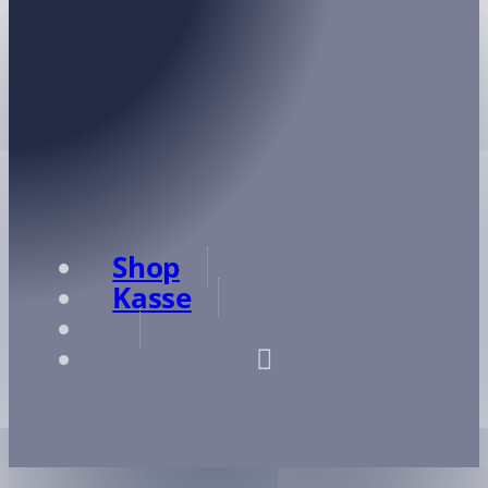
München
Startseite
/
München
Shop
Kasse