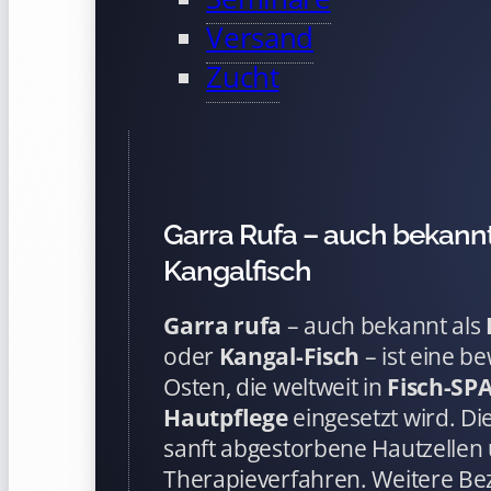
Versand
Zucht
Garra Rufa – auch bekannt
Kangalfisch
Garra rufa
– auch bekannt als
oder
Kangal-Fisch
– ist eine b
Osten, die weltweit in
Fisch-SP
Hautpflege
eingesetzt wird. D
sanft abgestorbene Hautzellen
Therapieverfahren. Weitere B