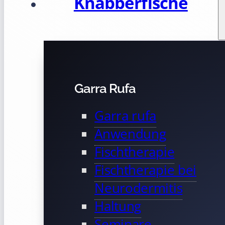
Knabberfische
Garra Rufa
Garra rufa
Anwendung
Fischtherapie
Fischtherapie bei
Neurodermitis
Haltung
Seminare