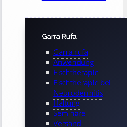
Garra Rufa
Garra rufa
Anwendung
Fischtherapie
Fischtherapie bei
Neurodermitis
Haltung
Seminare
Versand