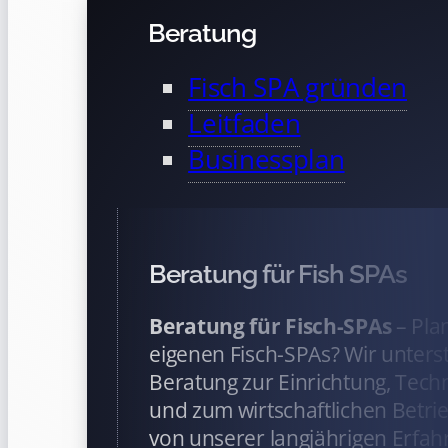
Beratung
Fisch SPA gründen
Leitfaden
Businessplan
Beratung für Fish SPAs
Beratung für Fisch-SPAs
– Pla
eigenen Fisch-SPAs? Wir unterst
Beratung zur Einrichtung, Tech
und zum wirtschaftlichen Betrieb
von unserer langjährigen Erfah