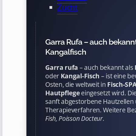
Zucht
Garra Rufa – auch bekannt
Kangalfisch
Garra rufa
– auch bekannt als
oder
Kangal-Fisch
– ist eine b
Osten, die weltweit in
Fisch-SP
Hautpflege
eingesetzt wird. D
sanft abgestorbene Hautzellen
Therapieverfahren. Weitere B
Fish, Poisson Docteur
.