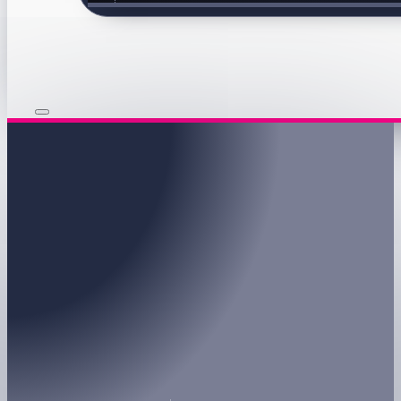
knabberfisch deutschland
Startseite
/
knabberfisch deutschland