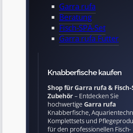
Garra rufa
Beratung
Fisch-SPA-Set
Garra rufa Futter
Knabberfische kaufen
Shop für Garra rufa & Fisch
Zubehör
– Entdecken Sie
hochwertige
Garra rufa
Knabberfische, Aquarientechn
Komplettsets und Pflegeprod
für den professionellen Fisch-