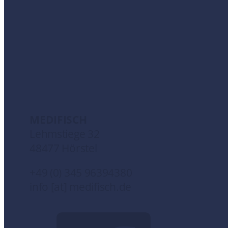
MEDIFISCH
Lehmstiege 32
48477 Hörstel
+49 (0) 345 96394380
info [at] medifisch.de