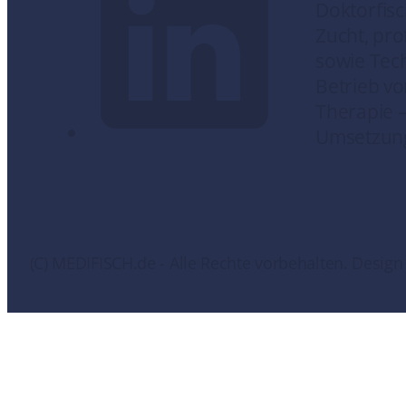
Doktorfisc
Zucht, pro
sowie Tec
Betrieb v
Therapie –
Umsetzung.
(C) MEDIFISCH.de - Alle Rechte vorbehalten. Desi