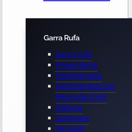
Garra Rufa
Garra rufa
Anwendung
Fischtherapie
Fischtherapie bei
Neurodermitis
Haltung
Seminare
Versand