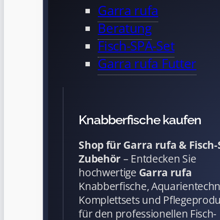
Garra rufa
Beratung
Fisch-SPA-Set
Garra rufa Futter
Knabberfische kaufen
Shop für Garra rufa & Fisch
Zubehör
– Entdecken Sie
hochwertige
Garra rufa
Knabberfische, Aquarientechn
Komplettsets und Pflegeprod
für den professionellen Fisch-