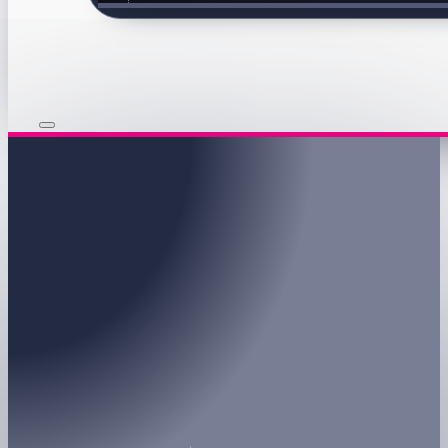
knabberfisch spa
Startseite
/
knabberfisch spa