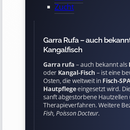
Zucht
Garra Rufa – auch bekannt
Kangalfisch
Garra rufa
– auch bekannt als
oder
Kangal-Fisch
– ist eine b
Osten, die weltweit in
Fisch-SP
Hautpflege
eingesetzt wird. D
sanft abgestorbene Hautzellen
Therapieverfahren. Weitere B
Fish, Poisson Docteur
.