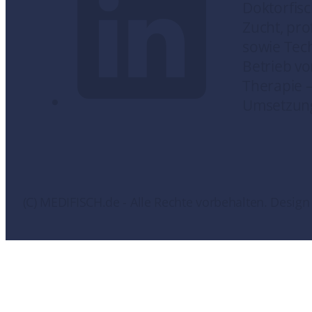
Doktorfisc
Zucht, pro
sowie Tec
Betrieb v
Therapie –
Umsetzung.
(C) MEDIFISCH.de - Alle Rechte vorbehalten. Desi