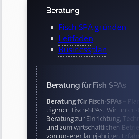
Beratung
Fisch SPA gründen
Leitfaden
Businessplan
Beratung für Fish SPAs
Beratung für Fisch-SPAs
– Pla
eigenen Fisch-SPAs? Wir unterst
Beratung zur Einrichtung, Tech
und zum wirtschaftlichen Betrieb
von unserer langjährigen Erfah