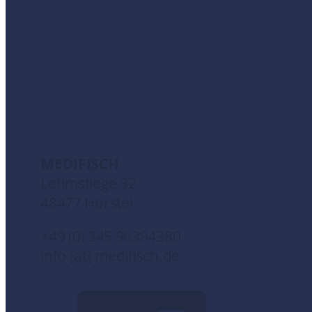
MEDIFISCH
Lehmstiege 32
48477 Hörstel
+49 (0) 345 96394380
info [at] medifisch.de