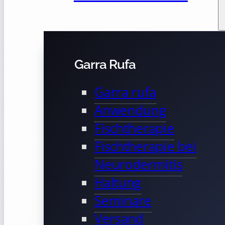
Garra Rufa
Garra rufa
Anwendung
Fischtherapie
Fischtherapie bei
Neurodermitis
Haltung
Seminare
Versand