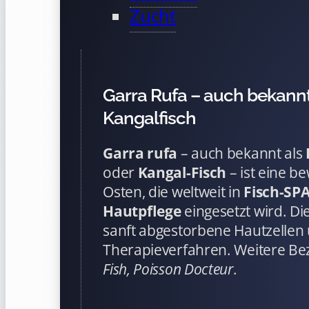
Zucht
Garra Rufa – auch bekannt
Kangalfisch
Garra rufa
– auch bekannt als
oder
Kangal-Fisch
– ist eine b
Osten, die weltweit in
Fisch-SP
Hautpflege
eingesetzt wird. D
sanft abgestorbene Hautzellen
Therapieverfahren. Weitere B
Fish, Poisson Docteur
.