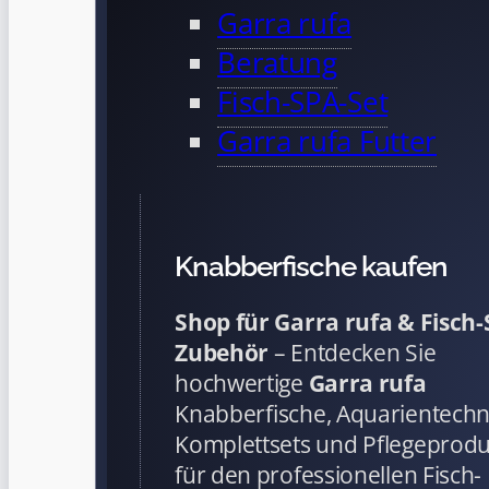
Garra rufa
Beratung
Fisch-SPA-Set
Garra rufa Futter
Knabberfische kaufen
Shop für Garra rufa & Fisch
Zubehör
– Entdecken Sie
hochwertige
Garra rufa
Knabberfische, Aquarientechn
Komplettsets und Pflegeprod
für den professionellen Fisch-