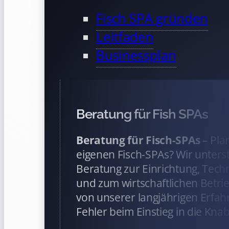
Fisch SPA gründen
Leitfaden
Businessplan
Beratung für Fish SPAs
Beratung für Fisch-SPAs
– Pla
eigenen Fisch-SPAs? Wir unterst
Beratung zur Einrichtung, Tech
und zum wirtschaftlichen Betrieb
von unserer langjährigen Erfah
Fehler beim Einstieg in die Kna