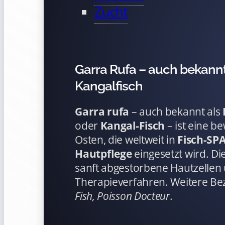
Zucht
Garra Rufa – auch bekannt
Kangalfisch
Garra rufa
– auch bekannt als
oder
Kangal-Fisch
– ist eine b
Osten, die weltweit in
Fisch-SP
Hautpflege
eingesetzt wird. D
sanft abgestorbene Hautzellen
Therapieverfahren. Weitere B
Fish, Poisson Docteur
.