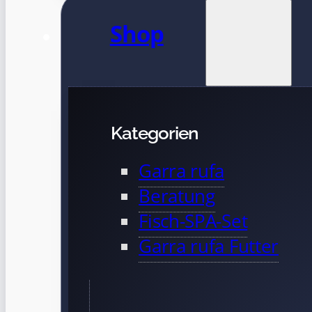
Shop
Kategorien
Garra rufa
Beratung
Fisch-SPA-Set
Garra rufa Futter