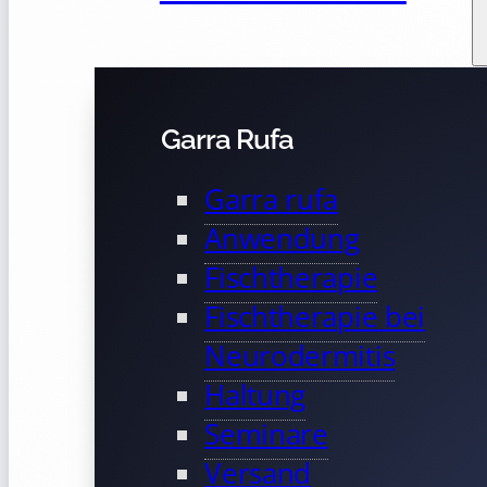
Garra Rufa
Garra rufa
Anwendung
Fischtherapie
Fischtherapie bei
Neurodermitis
Haltung
Seminare
Versand