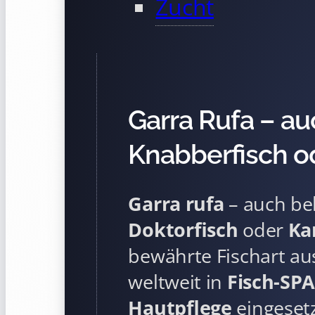
Zucht
Garra Rufa – au
Knabberfisch o
Garra rufa
– auch be
Doktorfisch
oder
Ka
bewährte Fischart a
weltweit in
Fisch-SPA
Hautpflege
eingesetz