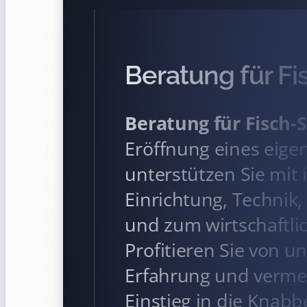
Beratung für Fi
Beratung für Fisch-
Eröffnung eines eige
unterstützen Sie mit 
Einrichtung, Technik
und zum wirtschaftlic
Profitieren Sie von u
Erfahrung und vermei
Einstieg in die Knabb