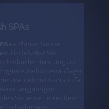
sh SPAs
SPAs
– Planen Sie die
nen Fisch-SPAs? Wir
individueller Beratung zur
, Hygiene, Behördenauflagen
hen Betrieb mit Garra rufa.
nserer langjährigen
den Sie teure Fehler beim
erfisch-Therapie.