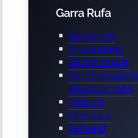
Garra Rufa
Garra rufa
Anwendung
Fischtherapie
Fischtherapie b
Neurodermitis
Haltung
Seminare
Versand