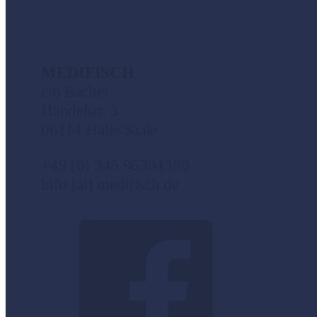
MEDIFISCH
c/o Bacher
Händelstr. 3
06114 Halle/Saale
+49 (0) 345 96394380
info [at] medifisch.de