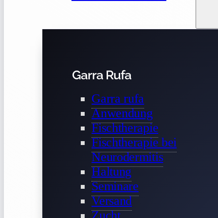
Garra Rufa
Garra rufa
Anwendung
Fischtherapie
Fischtherapie bei
Neurodermitis
Haltung
Seminare
Versand
Zucht