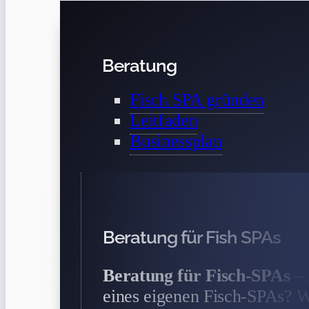
Beratung
Fisch SPA gründen
Leitfaden
Businessplan
Beratung für Fish SPAs
Beratung für Fisch-SPAs
– 
eines eigenen Fisch-SPAs? Wi