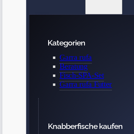
Kategorien
Garra rufa
Beratung
Fisch-SPA-Set
Garra rufa Futter
Knabberfische kaufen